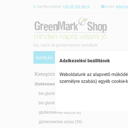
Ügyfélszolgálat:
+36 30 782-8614
Email:
info@g
bio, natúr és gluténmentes termékek
MÁRKÁK
BIO TERMÉK
GLUTÉNMENTES
Adatkezelési beállítások
Glu
Kategóriák:
Weboldalunk az alapvető működésh
személyre szabás) egyéb cookie-k
Gluténmentes
bio gluténmentes tészta (6)
bio gluténmentes szósz (2)
gluténmentes tészta (8)
glutenmentes szósz (30)