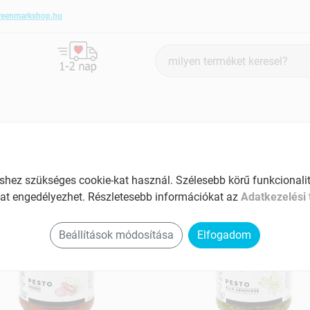
reenmarkshop.hu
Termék
keresés
NATÚR TERMÉK
BIO LÉDIG
NATÚR LÉDIG
ÚJDONSÁ
ténmentes
ez szükséges cookie-kat használ. Szélesebb körű funkcionalitá
at engedélyezhet. Részletesebb információkat az
Adatkezelési 
Beállítások módosítása
Elfogadom