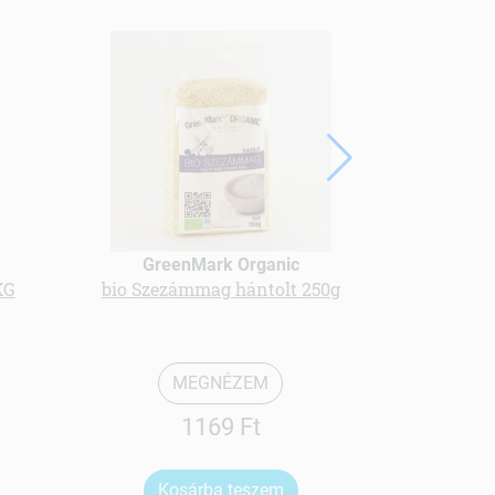
GreenMark Organic
Gree
KG
bio Szezámmag hántolt 250g
bio Extru
k
MEGNÉZEM
1169 Ft
Kosárba teszem
Ko