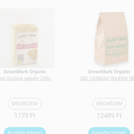
GreenMark Organic
GreenMark Organic
bio Quinoa pehely 200g
BIO LENMAG BARNA 5
MEGNÉZEM
MEGNÉZEM
1779 Ft
12489 Ft
Kosárba teszem
Kosárba teszem