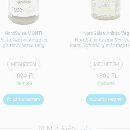
NordSalse MONTI
NordSalse Anima Veg
Pesto, Szarvasgombás,
NordSalse Anima Veg V
gluténmentes 180g
Pesto Tofuval, gluténmente
MEGNÉZEM
MEGNÉZEM
1699 Ft
1809 Ft
Elérhetõ
Elérhetõ
Kosárba teszem
Kosárba teszem
NEKED AJÁNLJUK