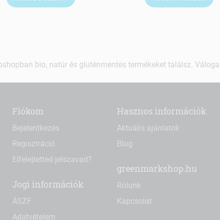
shopban bio, natúr és gluténmentes termékeket találsz. Váloga
Fiókom
Hasznos információk
Bejelentkezés
Aktuális ajánlatok
Regisztráció
Blog
Elfelejtetted jelszavad?
greenmarkshop.hu
Jogi információk
Rólunk
ÁSZF
Kapcsolat
Adatvételem