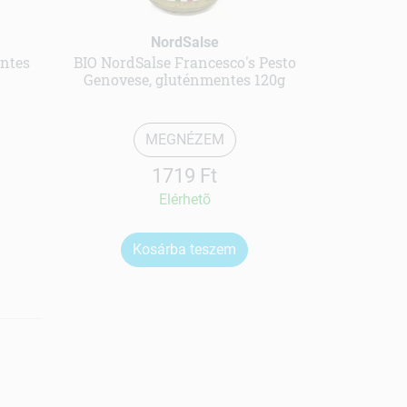
NordSalse
entes
BIO NordSalse Francesco's Pesto
Genovese, gluténmentes 120g
MEGNÉZEM
1719 Ft
Elérhetõ
Kosárba teszem