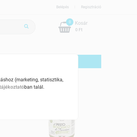
Belépés
Regisztráció
0
Kosár
0 Ft
G
AKCIÓS
shoz (marketing, statisztika,
tájékoztató
ban talál.
ÚJ