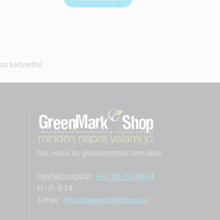
ss kedvedre!
bio, natúr és gluténmentes termékek
Ügyfélszolgálat:
+36 30 782-8614
H - P: 9-14
E-mail:
info@greenmarkshop.hu