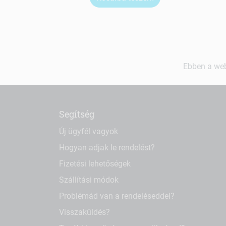
Ebben a web
Segítség
Új ügyfél vagyok
Hogyan adjak le rendelést?
Fizetési lehetőségek
Szállítási módok
Problémád van a rendeléseddel?
Visszaküldés?