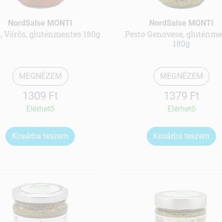
NordSalse MONTI
NordSalse MONTI
, Vörös, gluténmentes 180g
Pesto Genovese, gluténm
180g
MEGNÉZEM
MEGNÉZEM
1309 Ft
1379 Ft
Elérhetõ
Elérhetõ
Kosárba teszem
Kosárba teszem