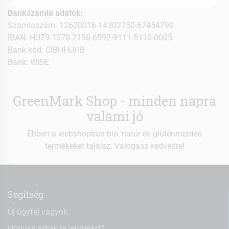
Bankszámla adatok:
Számlaszám: 12600016-14302750-67454790
IBAN: HU79-1070-2198-6592-9111-5110-0005
Bank kód: CIBHHUHB
Bank: WISE
GreenMark Shop - minden napra
valami jó
Ebben a webshopban bio, natúr és gluténmentes
termékeket találsz. Válogass kedvedre!
Segítség
Új ügyfél vagyok
Hogyan adjak le rendelést?