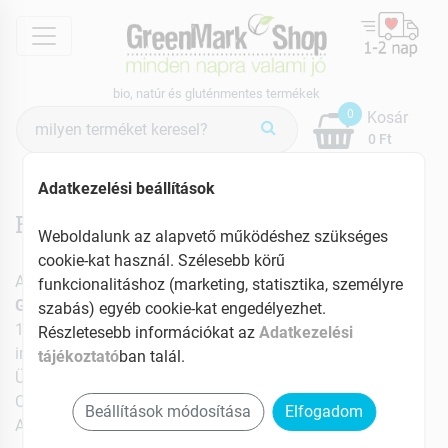
menu
bio, natúr és gluténmentes termékek
Termék
0
Kosár
keresés
0 Ft
Adatkezelési beállítások
Rólunk
Weboldalunk az alapvető működéshez szükséges
cookie-kat használ. Szélesebb körű
A weboldal üzemeltetője:
funkcionalitáshoz (marketing, statisztika, személyre
GreenMark International Kft.
szabás) egyéb cookie-kat engedélyezhet.
1106 Budapest, Jászberényi út 29/B.
Részletesebb információkat az
Adatkezelési
info@greenmarkshop.hu
tájékoztató
ban talál.
Ügyfélszolgálat: +36 30 782-8614
Cégjegyzék szám: 01-09-947932
Beállítások módosítása
Elfogadom
Adószám: 22990576-2-42