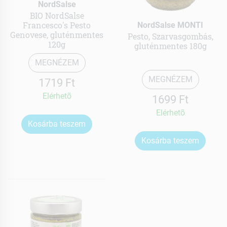
NordSalse
BIO NordSalse
Francesco's Pesto
NordSalse MONTI
Genovese, gluténmentes
Pesto, Szarvasgombás,
120g
gluténmentes 180g
MEGNÉZEM
MEGNÉZEM
1719 Ft
Elérhetõ
1699 Ft
Elérhetõ
Kosárba teszem
Kosárba teszem