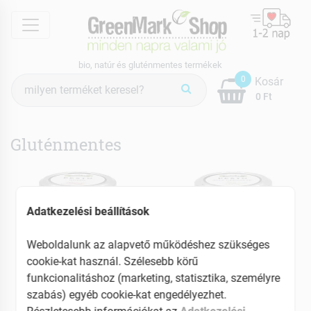
menu
bio, natúr és gluténmentes termékek
Termék
0
Kosár
keresés
0 Ft
Gluténmentes
Adatkezelési beállítások
Weboldalunk az alapvető működéshez szükséges
cookie-kat használ. Szélesebb körű
funkcionalitáshoz (marketing, statisztika, személyre
szabás) egyéb cookie-kat engedélyezhet.
NordSalse MONTI
NordSalse MONTI