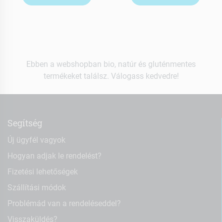
Ebben a webshopban bio, natúr és gluténmentes
termékeket találsz. Válogass kedvedre!
Segítség
Új ügyfél vagyok
Hogyan adjak le rendelést?
Fizetési lehetőségek
Szállítási módok
Problémád van a rendeléseddel?
Visszaküldés?