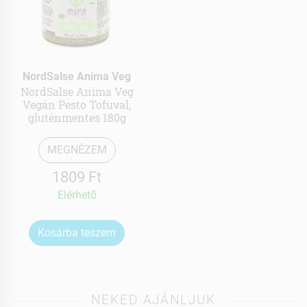
NordSalse Anima Veg
NordSalse Anima Veg
Vegán Pesto Tofuval,
gluténmentes 180g
MEGNÉZEM
1809 Ft
Elérhetõ
Kosárba teszem
NEKED AJÁNLJUK