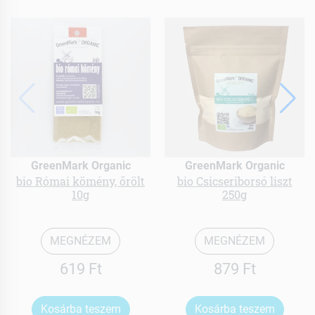
GreenMark Organic
GreenMark Organic
bio Római kömény, őrölt
bio Csicseriborsó liszt
10g
250g
MEGNÉZEM
MEGNÉZEM
619 Ft
879 Ft
Kosárba teszem
Kosárba teszem