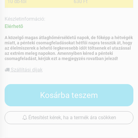
10 db-tól
630 Ft
Készletinformáció:
Elérhetõ
A közelgő magas átlaghőmérsékletű napok, de főképp a hétvégék
miatt, a pénteki csomagfeladásokat hétfői napra tesszük át, hogy
az élelmiszerek a lehető legkevesebb időt töltsenek el utazással
az extrém meleg napokon. Amennyiben kéred a pénteki
csomagfeladást, kérjük ezt a megjegyzés rovatban jelezd!
Szállítási díjak
Kosárba teszem
Értesítést kérek, ha a termék ára csökken