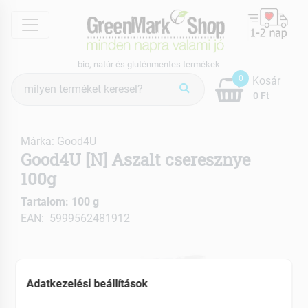
menu
bio, natúr és gluténmentes termékek
Termék
0
Kosár
keresés
0 Ft
Márka:
Good4U
Good4U [N] Aszalt cseresznye
100g
Tartalom: 100 g
EAN: 5999562481912
Adatkezelési beállítások