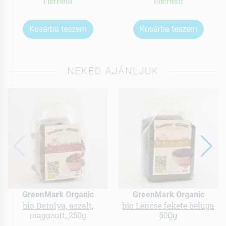
Elérhetõ
Elérhetõ
Kosárba teszem
Kosárba teszem
NEKED AJÁNLJUK
GreenMark Organic
GreenMark Organic
bio Datolya, aszalt,
bio Lencse fekete beluga
magozott, 250g
500g