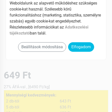
Weboldalunk az alapvető működéshez szükséges
cookie-kat használ. Szélesebb körű
funkcionalitáshoz (marketing, statisztika, személyre
szabás) egyéb cookie-kat engedélyezhet.
Részletesebb információkat az
Adatkezelési
tájékoztató
ban talál.
Beállítások módosítása
Elfogadom
649 Ft
27% ÁFÁ-val , [6490 Ft/kg]
Mennyiségi kedvezmények:
2 db-tól
643 Ft
5 db-tól
636 Ft