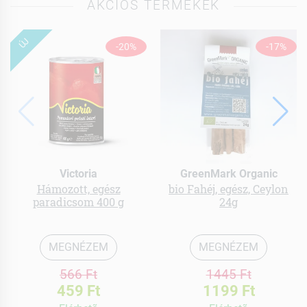
AKCIÓS TERMÉKEK
ÚJ
-20%
-17%
Victoria
GreenMark Organic
Hámozott, egész
bio Fahéj, egész, Ceylon
paradicsom 400 g
24g
MEGNÉZEM
MEGNÉZEM
566 Ft
1445 Ft
459 Ft
1199 Ft