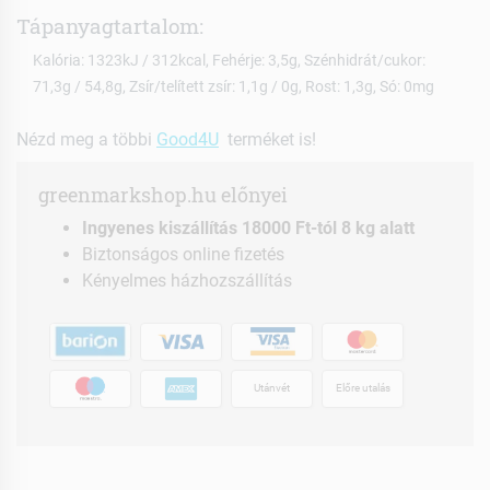
Tápanyagtartalom:
Kalória: 1323kJ / 312kcal, Fehérje: 3,5g, Szénhidrát/cukor:
71,3g / 54,8g, Zsír/telített zsír: 1,1g / 0g, Rost: 1,3g, Só: 0mg
Nézd meg a többi
Good4U
terméket is!
greenmarkshop.hu előnyei
Ingyenes kiszállítás 18000 Ft-tól 8 kg alatt
Biztonságos online fizetés
Kényelmes házhozszállítás
Utánvét
Előre utalás