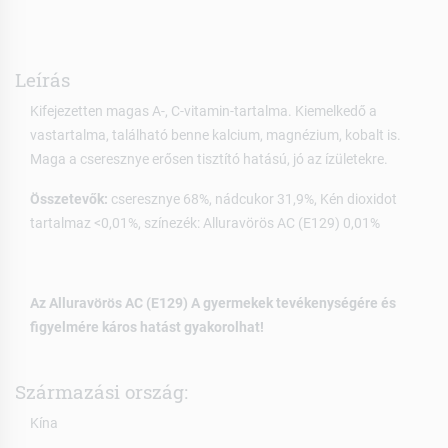
Leírás
Kifejezetten magas A-, C-vitamin-tartalma. Kiemelkedő a
vastartalma, található benne kalcium, magnézium, kobalt is.
Maga a cseresznye erősen tisztító hatású, jó az ízületekre.
Összetevők:
cseresznye 68%, nádcukor 31,9%, Kén dioxidot
tartalmaz <0,01%, színezék: Alluravörös AC (E129) 0,01%
Az Alluravörös AC (E129) A gyermekek tevékenységére és
figyelmére káros hatást gyakorolhat!
Származási ország:
Kína